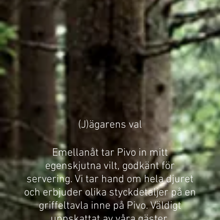
(J)ägarens val
Emellanåt tar Pivo in mitt
egenskjutna vilt, godkänt för
servering. Vi tar hand om hela djuret
och erbjuder olika styckdetaljer på en
griffeltavla inne på Pivo. Väldigt
uppskattat av våra gäster.