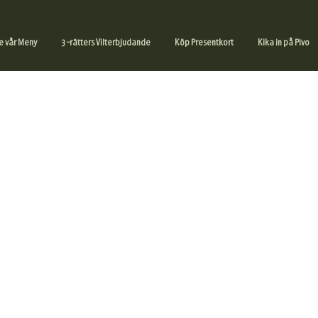
e vår Meny
3-rätters Vilterbjudande
Köp Presentkort
Kika in på Pivo