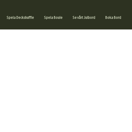
Spela Deckshuffle
Spela Boule
Se vårt Julbord
Boka Bord