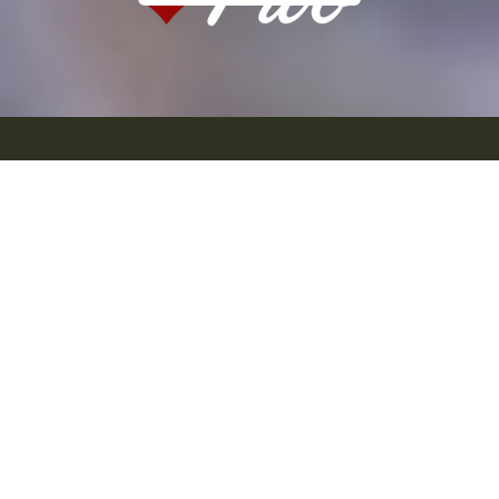
Välkommen till stadens första viltrestaurang.
Njut av mat från skog, sjö och hav i en
härlig miljö i hjärtat av Göteborg.
Det är
mer inne än någonsin att äta det som våra
skogar, sjöar och hav erbjuder. Denna
trend växer sig allt starkare och lockar inte
bara matnördar och jägare, tvärtom, i dag
väljer alla sorters människor i alla åldrar
att äta dessa delikatesser, som dessutom
är hållbar och klimatsmart mat.