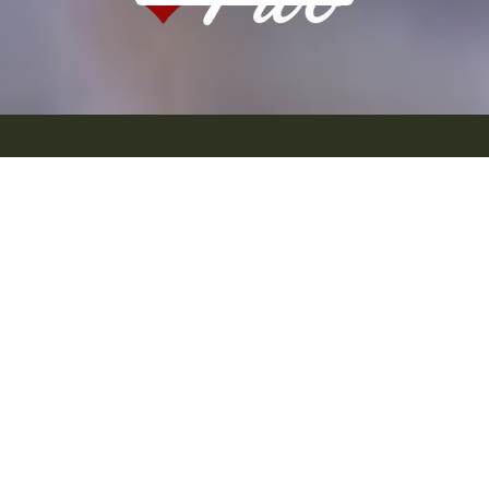
Välkommen till stadens första viltrestaurang.
Njut av mat från skog, sjö och hav i en
härlig miljö i hjärtat av Göteborg.
Det är
mer inne än någonsin att äta det som våra
skogar, sjöar och hav erbjuder. Denna
trend växer sig allt starkare och lockar inte
bara matnördar och jägare, tvärtom, i dag
väljer alla sorters människor i alla åldrar
att äta dessa delikatesser, som dessutom
är hållbar och klimatsmart mat.